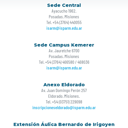
Sede Central
Ayacucho 1962.
Posadas. Misiones
Tel. +54 (3764) 440055
isarm@isparm.edu.ar
Sede Campus Kemerer
Av. Jauretche 6700
Posadas. Misiones
Tel. +54 (3764) 466580 / 468036
isarm@isparm.edu.ar
Anexo Eldorado
Av. Juan Domingo Perón 257
Eldorado. Misiones.
Tel. +54 (03751) 229098
inscripcioneseldorado@isparm.edu.ar
Extensión Áulica Bernardo de Irigoyen