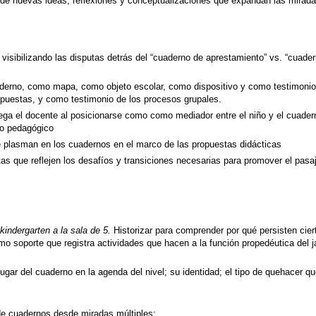
ir de nuevas ideas, reflexiones y conceptualizaciones que expandan las mirada
 visibilizando las disputas detrás del “cuaderno de aprestamiento” vs. “cuade
cuaderno, como mapa, como objeto escolar, como dispositivo y como testimoni
ropuestas, y como testimonio de los procesos grupales.
ga el docente al posicionarse como como mediador entre el niño y el cuadern
do pedagógico
e plasman en los cuadernos en el marco de las propuestas didácticas
as que reflejen los desafíos y transiciones necesarias para promover el pas
 kindergarten a la sala de 5.
Historizar para comprender por qué persisten cier
o soporte que registra actividades que hacen a la función propedéutica del j
lugar del cuaderno en la agenda del nivel; su identidad; el tipo de quehacer qu
 de cuadernos desde miradas múltiples: