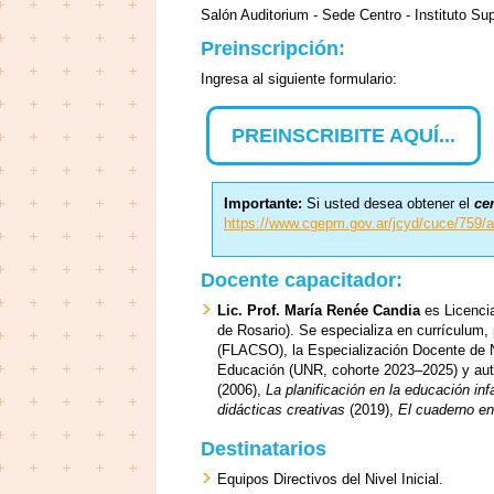
Salón Auditorium - Sede Centro - Instituto S
Preinscripción:
Ingresa al siguiente formulario:
PREINSCRIBITE AQUÍ...
Importante:
Si usted desea obtener el
ce
https://www.cgepm.gov.ar/jcyd/cuce/759/a
Docente capacitador:
Lic. Prof. María Renée Candia
es Licenci
de Rosario). Se especializa en currículum, 
(FLACSO), la Especialización Docente de 
Educación (UNR, cohorte 2023–2025) y autor
(2006),
La planificación en la educación infa
didácticas creativas
(2019),
El cuaderno en 
Destinatarios
Equipos Directivos del Nivel Inicial.