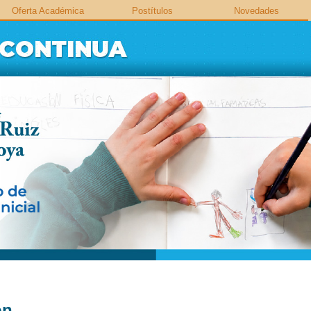
Oferta Académica
Postítulos
Novedades
ón