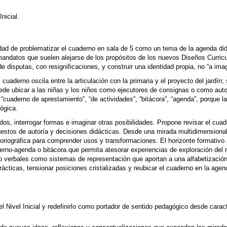
nicial.
dad de problematizar el cuaderno en sala de 5 como un tema de la agenda didác
andatos que suelen alejarse de los propósitos de los nuevos Diseños Curricula
de disputas, con resignificaciones, y construir una identidad propia, no “a im
l cuaderno oscila entre la articulación con la primaria y el proyecto del jardín;
ede ubicar a las niñas y los niños como ejecutores de consignas o como aut
“cuaderno de aprestamiento”, “de actividades”, “bitácora”, “agenda”, porque 
ógica.
ados, interrogar formas e imaginar otras posibilidades. Propone revisar el cua
gestos de autoría y decisiones didácticas. Desde una mirada multidimensiona
toriográfica para comprender usos y transformaciones. El horizonte formativo 
erno-agenda o bitácora que permita atesorar experiencias de exploración del
s no verbales como sistemas de representación que aportan a una alfabetizació
prácticas, tensionar posiciones cristalizadas y reubicar el cuaderno en la ag
el Nivel Inicial y redefinirlo como portador de sentido pedagógico desde cara