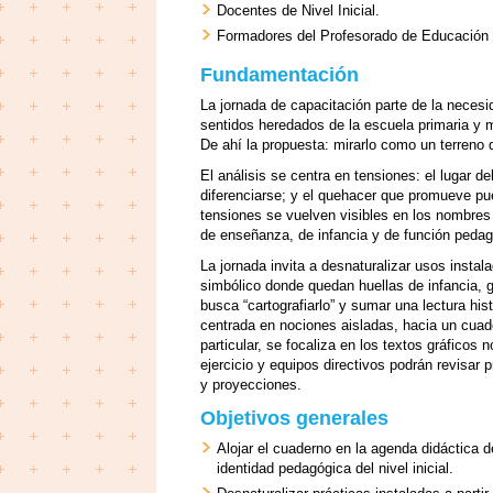
Docentes de Nivel Inicial.
Formadores del Profesorado de Educación I
Fundamentación
La jornada de capacitación parte de la necesi
sentidos heredados de la escuela primaria y m
De ahí la propuesta: mirarlo como un terreno 
El análisis se centra en tensiones: el lugar de
diferenciarse; y el quehacer que promueve pu
tensiones se vuelven visibles en los nombres 
de enseñanza, de infancia y de función pedag
La jornada invita a desnaturalizar usos instal
simbólico donde quedan huellas de infancia, 
busca “cartografiarlo” y sumar una lectura his
centrada en nociones aisladas, hacia un cuad
particular, se focaliza en los textos gráfico
ejercicio y equipos directivos podrán revisar 
y proyecciones.
Objetivos generales
Alojar el cuaderno en la agenda didáctica d
identidad pedagógica del nivel inicial.