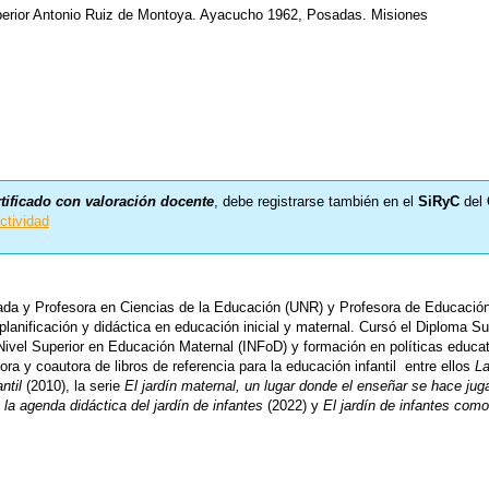
uperior Antonio Ruiz de Montoya. Ayacucho 1962, Posadas. Misiones
rtificado con valoración docente
, debe registrarse también en el
SiRyC
del
ctividad
ada y Profesora en Ciencias de la Educación (UNR) y Profesora de Educación
planificación y didáctica en educación inicial y maternal. Cursó el Diploma S
Nivel Superior en Educación Maternal (INFoD) y formación en políticas edu
a y coautora de libros de referencia para la educación infantil entre ellos
La
ntil
(2010), la serie
El jardín maternal, un lugar donde el enseñar se hace jug
la agenda didáctica del jardín de infantes
(2022) y
El jardín de infantes com