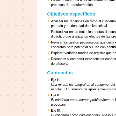
Desnaturalizar prácticas instaladas a part
procesos de transformación
Objetivos específicos
Analizar las tensiones en torno al cuaderno
primaria y la identidad del nivel inicial.
Profundizar en las múltiples aristas del 
didáctico que analiza los efectos de las p
Revisar los gestos pedagógicos que desplie
concretos para potenciar su uso con senti
Explorar variados modos de registro que s
Recuperar y compartir experiencias concret
de bitácora
Contenidos
Eje I:
Una mirada historiográfica al cuaderno: del
escolar. El cuaderno (de aprestamiento) com
Eje II:
El cuaderno como campo problemático:
el 
provocan.
Eje III:
El cuaderno como caleidoscopio
. Análisis