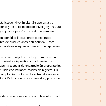
tica del Nivel Inicial. Su uso arrastra
res y de la identidad del nivel (Ley 26.206).
agen y semejanza” del cuaderno primario.
 su identidad fluctúa entre parecerse o
ores de producciones con sentido. Estas
las palabras elegidas expresan concepciones
derno como objeto escolar y como territorio
l —objeto, dispositivo y testimonio— se
apunta a pasar de una tradición preparatoria,
 mundo con variados modos de registro. En
n amplia. Así, futuros docentes, docentes en
enda didáctica con nuevos sentidos, preguntas
cterísticas y usos que sean coherentes con la