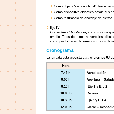
Como objeto “escolar oficial” desde usos
Como dispositivo didáctico desde sus en
Como testimonio de abordaje de ciertos 
Eje IV:
El cuaderno (de bitácora) como soporte que 
amplio. Tipos de textos no verbales: dibujo
como posibilitador de variados modos de re
Cronograma
La jornada está prevista para el
viernes 03 de
Hora
7.45 h
Acreditación
8.00 h
Apertura – Salud
8.15 h
Eje 1 y Eje 2
10.00 h
Receso
10.30 h
Eje 3 y Eje 4
12.00 h
Cierre – Despedi