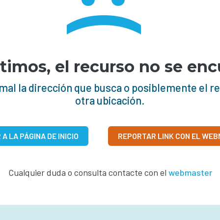
:(
con Orientación en Musculación y
Entrenamiento Personalizado
FORMACIÓN PROFESIONAL INICIAL
timos, el recurso no se enc
Auxiliar Lingüístico de Inglés Básico
o mal la dirección que busca o posiblemente el r
Auxiliar Lingüístico de Inglés Intermedio-Alto
otra ubicación.
(B2)
A LA PÁGINA DE INICIO
REPORTAR LINK CON EL WE
Cualquier duda o consulta contacte con el
webmaster