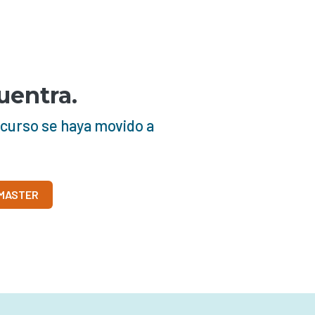
uentra.
ecurso se haya movido a
BMASTER