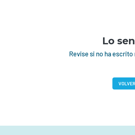
Educación Secundaria en Matemática
Educación Secundaria en Química
Educación Secundaria en Ciencia Política
Educación Secundaria en Psicología
Educación Secundaria en Geografía
Lo sen
Educación Secundaria en Historia
Revise si no ha escrit
Educación Inicial
Educación Secundaria en Tecnologías de la
Información y la Comunicación
VOLVER 