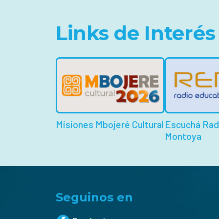
Links de Interés
Misiones Mbojeré Cultural
Escuchá Rad
Montoya
Seguinos en