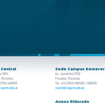
 Central
Sede Campus Kemerer
o 1962.
Av. Jauretche 6700
. Misiones
Posadas. Misiones
 (3764) 440055
Tel. +54 (3764) 466580 / 468036
sparm.edu.ar
isarm@isparm.edu.ar
Anexo Eldorado