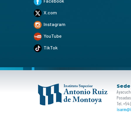
Facebook
X.com
Instagram
YouTube
TikTok
Sede
Ayacuch
Posadas
Tel. +54
isarm@i