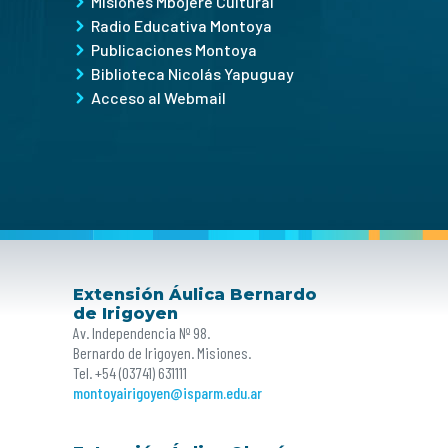
Misiones Mbojeré Cultural
Radio Educativa Montoya
Publicaciones Montoya
Biblioteca Nicolás Yapuguay
Acceso al Webmail
Extensión Áulica Bernardo
de Irigoyen
Av. Independencia Nº 98.
Bernardo de Irigoyen. Misiones.
Tel. +54 (03741) 631111
montoyairigoyen@isparm.edu.ar