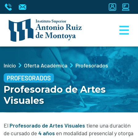
Inicio
Oferta Académica
Profesorados
PROFESORADOS
Profesorado de Artes
Visuales
El
Profesorado de Artes Visuales
tiene una duración
de cursado de
4 años
en modalidad presencial y otorga