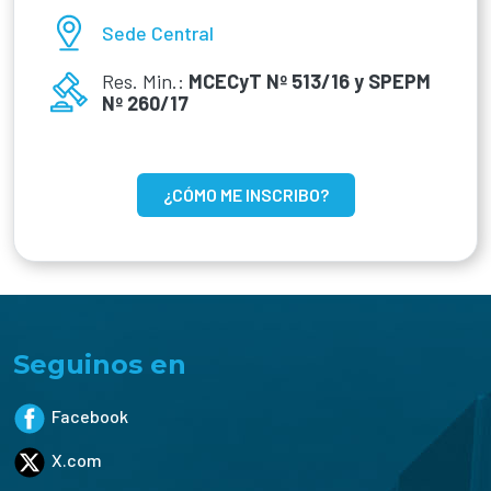
Sede Central
Res. Min.:
MCECyT Nº 513/16 y SPEPM
Nº 260/17
¿CÓMO ME INSCRIBO?
Seguinos en
Facebook
X.com