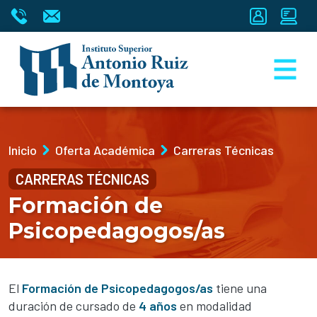
Inicio
Oferta Académica
Carreras Técnicas
CARRERAS TÉCNICAS
Formación de
Psicopedagogos/as
El
Formación de Psicopedagogos/as
tiene una
duración de cursado de
4 años
en modalidad